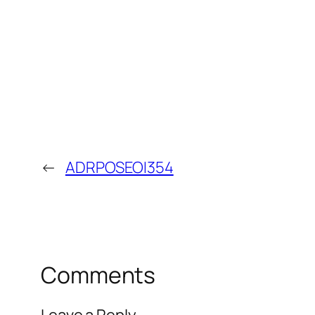
←
ADRPOSEOI354
Comments
Leave a Reply