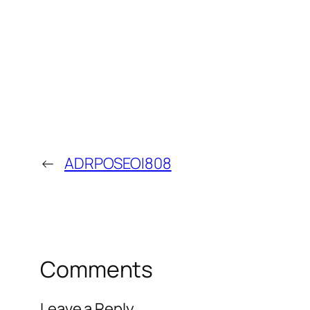
←
ADRPOSEOI808
Comments
Leave a Reply