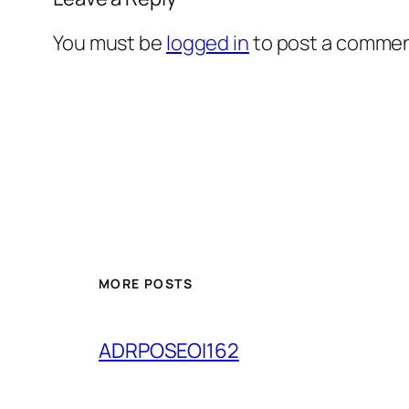
You must be
logged in
to post a commen
MORE POSTS
ADRPOSEOI162