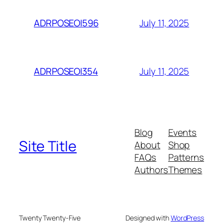
July 11, 2025
ADRPOSEOI596
July 11, 2025
ADRPOSEOI354
Blog
Events
Site Title
About
Shop
FAQs
Patterns
Authors
Themes
Twenty Twenty-Five
Designed with
WordPress