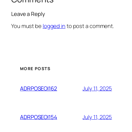
Leave a Reply
You must be
logged in
to post a comment.
MORE POSTS
July 11, 2025
ADRPOSEOI162
July 11, 2025
ADRPOSEOI154