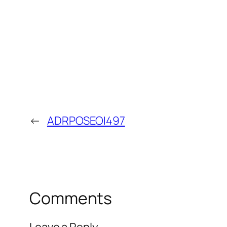
←
ADRPOSEOI497
Comments
Leave a Reply