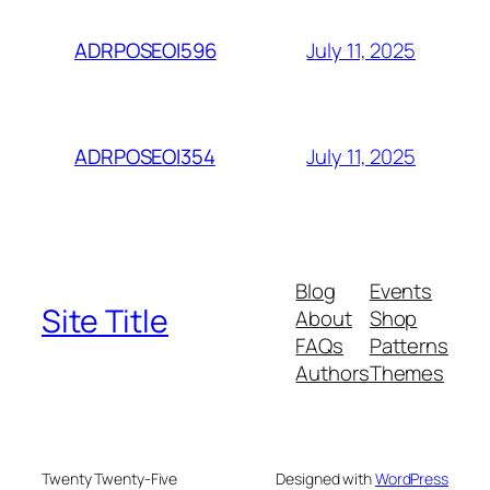
July 11, 2025
ADRPOSEOI596
July 11, 2025
ADRPOSEOI354
Blog
Events
Site Title
About
Shop
FAQs
Patterns
Authors
Themes
Twenty Twenty-Five
Designed with
WordPress