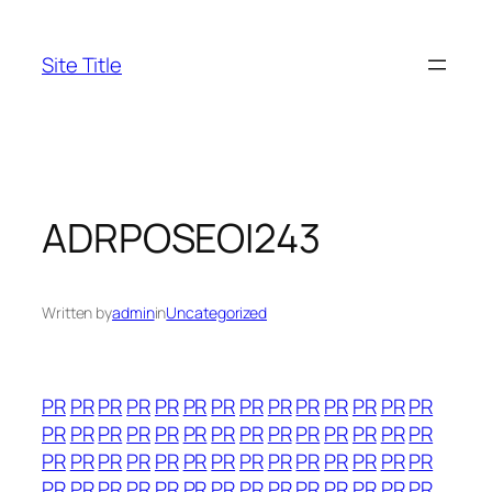
Skip
to
Site Title
content
ADRPOSEOI243
Written by
admin
in
Uncategorized
PR
PR
PR
PR
PR
PR
PR
PR
PR
PR
PR
PR
PR
PR
PR
PR
PR
PR
PR
PR
PR
PR
PR
PR
PR
PR
PR
PR
PR
PR
PR
PR
PR
PR
PR
PR
PR
PR
PR
PR
PR
PR
PR
PR
PR
PR
PR
PR
PR
PR
PR
PR
PR
PR
PR
PR