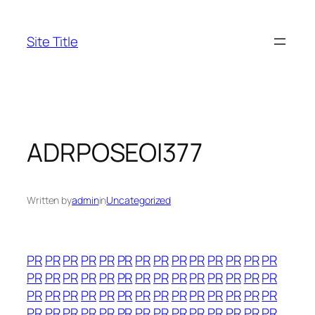
Skip
to
Site Title
content
ADRPOSEOI377
Written by
admin
in
Uncategorized
PR
PR
PR
PR
PR
PR
PR
PR
PR
PR
PR
PR
PR
PR
PR
PR
PR
PR
PR
PR
PR
PR
PR
PR
PR
PR
PR
PR
PR
PR
PR
PR
PR
PR
PR
PR
PR
PR
PR
PR
PR
PR
PR
PR
PR
PR
PR
PR
PR
PR
PR
PR
PR
PR
PR
PR